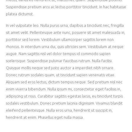
Suspendisse pretium arcu ac lectus porttitor tincidunt. In hac habitasse
platea dictumst.
In vel vulputate leo. Nulla purus urna, dapibus a tincidunt nec, fringilla
sit amet velit. Pellentesque ante nunc, posuere sit amet malesuada in,
porttitor sed lorem. Vestibulum ullamcorper sagittis lorem non
rhoncus. In interdum urna dui, quis ultricies sem. Vestibulum at neque
augue. Nam sagittis nisl vel dolor tempus id commodo sapien
scelerisque. Suspendisse pulvinar faucibus rutrum. Nulla facilisi.
Quisque mollis neque sed justo auctor a imperdiet nibh ornare.
Donec rutrum sodales quam, ut tincidunt sapien venenatis vitae.
Aliquam sed eros lectus, dictum tempus neque. Sed pretium nisl nec
enim viverra bibendum. Nulla ipsum mi, consectetur eget facilisis in,
adipiscing ut risus. Curabitur sagittis egestas lacus, eu tincidunt turpis
sodales vestibulum. Donec pretium lacinia dignissim. Vivamus blandit
eleifend pellentesque. Nulla eros urna, hendrerit ut suscipit in,
hendrerit at enim. Phasellus eget nulla massa.