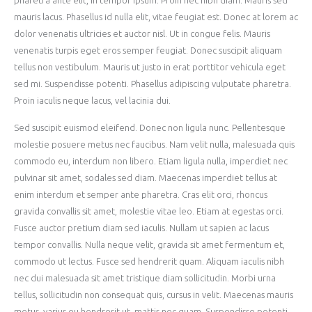
pharetra ante elit, in tempor ipsum. Proin nec nibh diam. Mauris sed
mauris lacus. Phasellus id nulla elit, vitae feugiat est. Donec at lorem ac
dolor venenatis ultricies et auctor nisl. Ut in congue felis. Mauris
venenatis turpis eget eros semper feugiat. Donec suscipit aliquam
tellus non vestibulum. Mauris ut justo in erat porttitor vehicula eget
sed mi. Suspendisse potenti. Phasellus adipiscing vulputate pharetra.
Proin iaculis neque lacus, vel lacinia dui.
Sed suscipit euismod eleifend. Donec non ligula nunc. Pellentesque
molestie posuere metus nec faucibus. Nam velit nulla, malesuada quis
commodo eu, interdum non libero. Etiam ligula nulla, imperdiet nec
pulvinar sit amet, sodales sed diam. Maecenas imperdiet tellus at
enim interdum et semper ante pharetra. Cras elit orci, rhoncus
gravida convallis sit amet, molestie vitae leo. Etiam at egestas orci.
Fusce auctor pretium diam sed iaculis. Nullam ut sapien ac lacus
tempor convallis. Nulla neque velit, gravida sit amet fermentum et,
commodo ut lectus. Fusce sed hendrerit quam. Aliquam iaculis nibh
nec dui malesuada sit amet tristique diam sollicitudin. Morbi urna
tellus, sollicitudin non consequat quis, cursus in velit. Maecenas mauris
metus, varius eu hendrerit ut, mattis nec quam. Suspendisse potenti.